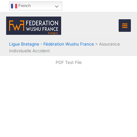
Aller
French
au
contenu
Ligue Bretagne - Fédération Wushu France
>
Assurance
Individuelle Accident
PDF Test File