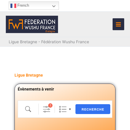
Aller
French
au
contenu
Ligue Bretagne - Fédération Wushu France
Ligue Bretagne
Évènements à venir
Recherche
1
RECHERCHE